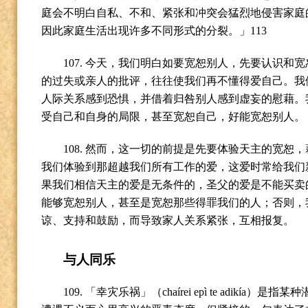
庭会不明白自私、不和、紧张和冲突会猛烈地侵害家庭
因此家庭生活出现许多不同形式的分裂。」
113
107.
今天，我们明白如要宽恕别人，先要认识和宽
的过失或亲人的批评，往往使我们再不懂得爱自己。我
人际关系感到恐惧，并借着归咎别人感到虚妄的慰藉。
受自己和自身的局限，甚至宽恕自己，好能宽恕别人。
108.
然而，这一切的前提是先要体验天主的宽恕，
我们体验到那超越我们所有工作的爱，这爱时常给我们
果我们相信天主的爱是无条件的，圣父的爱是不能买卖
能够宽恕别人，甚至是宽恕那些得罪我们的人；否则，
谅、支持和鼓励，而导致家人关系紧张，互相报复。
与人同乐
109.
「幸灾乐祸」（
chaírei epì te adikía
）是指某种