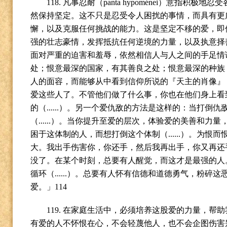
118.
凡事忍耐（
panta hypoménei
）意指积极地忍受
然保持坚定。这不只是忍受令人困扰的事情，而具有更
懈，以及克服任何挑战的能力。这是坚定不移的爱，即
强的壮志豪情，发挥抵抗任何逆境的力量，以及执意择
面对严重的迫害和羞辱，依然相信人与人之间的手足情
处；恨意最深的国家，有其善良之处；恨意最深的种族
人的面容，而能够从中看到信仰所说的『天主的肖像』
爱这些人了。不管他们做了什么事，你也在他们身上看
的（
......
）。另一个爱仇敌的方法是这样的：当打倒仇
（
......
）。当你提升至爱的层次，体验爱的美善和力量
困于这体制的人，而想打倒这个体制（
......
）。为恨而
大。我出手伤害你，你还手，然后我再出手，你又再还
没了。在某个时刻，总要有人醒觉，而这才是最强的人
循环（
......
）。总要有人怀有信德和道德勇气，粉碎这
爱。」
114
119.
在家庭生活中，必须培养这股爱的力量，帮助
有爱的人不怀恨在心，不会轻蔑他人，也不会企图伤害