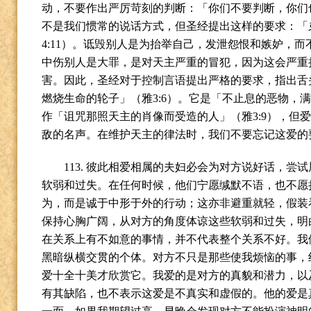
动，不要作出严厉苛刻的判断：「你们不要判断，你们
不是我们惯常的说话方式，但圣经提出这样的要求：「
4:11
）。诋毁别人是为抬举自己，发泄怨恨和嫉妒，而
中伤别人是大罪，是对天主严重的冒犯，因为这会严重
害。因此，圣经对于控制言语提出严格的要求，指出舌
燃烧生命的轮子」（雅
3:6
）。它是「不止息的恶物，
作「诅咒那照天主的肖像而受造的人」（雅
3:9
），但
敌的名声。在维护天主的律法时，我们不要忘记这爱的
113.
彼此相爱相属的夫妇必会为对方说好话，尝试
软弱和过失。在任何时候，他们宁愿缄默不语，也不愿
为，而是诚于中形于外的行动；这亦非避重就轻，假装
保持心胸广阔，从对方的角度体谅这些软弱和过失，明
在关系上有不如意的事情，并不代表整个关系不好。我
黑暗纵横交贯的个体。对方不只是那些使我烦恼的事，
爱十全十美才欣赏它。我爱的是对方的真貌和潜力，以
有其缺陷，也不表示这爱是不真实和虚假的。他的爱是