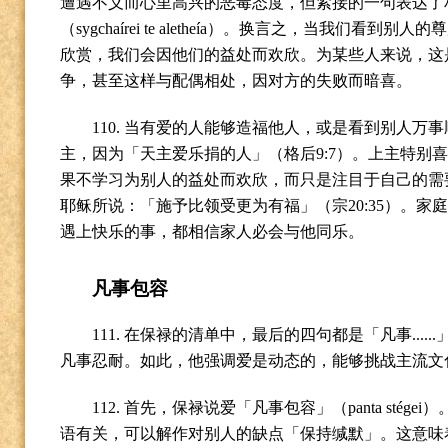
遭遇不义而心里高兴的恶毒态度，但紧接的一句表达了
（
sygchaírei te aletheía
）。换言之，当我们看到别人的尊
欣赏，我们会因他们的益处而欢欣。为某些人来说，这
争，甚至这样与配偶相处，因对方的失败而暗喜。
110.
当有爱的人能够造福他人，或是看到别人万事
主，因为「天主爱乐捐的人」（格后
9:7
）。上主特别
果不学习为别人的益处而欢欣，而只是注目于自己的需
耶稣所说：「施予比领受更为有福」（宗
20:35
）。家
遇上快乐的事，都相信家人必会与他同乐。
凡事包容
111.
在保禄的清单中，最后的四句都是「凡事
......
凡事忍耐。如此，他强调爱是动态的，能够挑战主流文
112.
首先，保禄说爱「凡事包容」（
panta stégei
）
语有关，可以解作对别人的缺点「保持缄默」。这意味