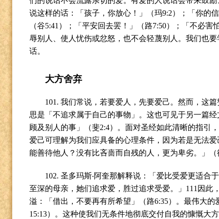
们的说话不会流露亲切的爱。有爱的人说话会带来鼓励
说这样的话：「孩子，你放心！」（玛
9:2
）；「你的
（谷
5:41
）；「平安回去罢！」（路
7:50
）；「不必害
辱别人、使人忧伤或忿怒，也不会轻蔑别人。我们也要
话。
大方舍弃
101.
我们常说，若要爱人，先要爱己。然而，这篇
思是「不追求属于自己的事物」。这也可见于另一篇经
顾及别人的事」（斐
2:4
）。面对圣经如此清晰的指引
爱己可理解为我们应具备的心理条件，因为若是无法爱
能善待他人？没有比吝啬而自残的人，更为卑劣。」（
102.
圣多玛斯
‧
阿奎那解释说：「爱比受爱更适合
至深的母亲，她们追求爱，胜过追求受爱。」
111
因此
溢：「借出，不要再有所希望」（路
6:35
）。最伟大的
15:13
）。这种使我们无条件地彻底交付自我的慷慨大