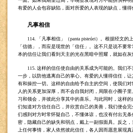
一面。如果我期望过高，早晚会发现对方不能扮演神明
有爱的人会包容缺陷，面对所爱的人表现的缺点，懂得
凡事相信
114.
「凡事相信」（
panta pisteúei
）。根据经文的
「信德」，而应是现世的「信任」。这不只是说不要常
本的信任让我们看到天主的光在黑暗中照耀，就如在灰
115.
这样的信任使自由的关系成为可能的。我们不
一步，以防他逃离自己的掌心。有爱的人懂得信任，让
有和操控一切。这样的自由给予自主的空间，使我们对
人的关系更加深厚，而不会自我封闭，局限在小圈子里
习和领会，并彼此分享其中的喜乐。与此同时，这样的
们知道对方信任自己，并欣赏自己的美善，我们便会完
们感到对方时常怀疑自己，不懂体谅，也没有付出无条
密，隐藏自己的缺失和弱点，戴上一副假面具。反之，
上任何事情，家人依然彼此信任，各人因而愿意展现真