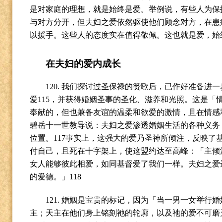
是对家庭的理想，就是始终是爱。举例说，有些人为保
与对方分开，但夫妇之爱依然驱使他们顾念对方，在患
以援手。这些人的态度实在值得敬佩。这也就是爱，始
在夫妇的爱内成长
120.
我们探讨过圣保禄的赞歌后，已作好准备进一
爱
115
，并获得婚姻圣事的圣化、滋养和光照。这是「
奉献的，但也兼备友谊的温柔和欲爱的激情，且在情感
碧岳十一世教导说：夫妇之爱渗透婚姻生活的各种义务
位置。
117
事实上，这强大的爱乃圣神所倾注，反映了
付自己，且死在十字架上，使这盟约达至高峰：「主倾
女人能够彼此相爱，如同基督爱了我们一样。夫妇之爱
的爱德。」
118
121.
婚姻是宝贵的标记，因为「当一男一女举行婚
主；天主在他们身上铭刻祂的轮廓，以及祂的爱不可磨