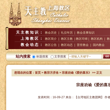
天主教知识：
教会历史
|
礼仪年历
|
教会圣事知识
上海教区：
教区简介
|
教区主教
| 教区司铎 |
教区机构
|
教
教会动态：
教区公告
|
教区动态
|
普世教会
|
国内教会
站内搜索
标题搜索
文章搜索
您现在的位置：
首页
>
教宗方济各
> 宗座劝谕《爱的喜乐》
>> 正文
宗座劝谕《爱的喜
发表时间：
16-09-27
来自：
【台湾地区主教团网】
作