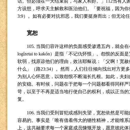
话。但必须在一天结束前，与家人和好。」
112
当有人
方设想，呼求天主解救和医治他们。「要祝福，因为你
3:9
）。如有必要对抗邪恶，我们要挺身而出；但无论
宽恕
105.
当我们容许这样的负面感受渗透五内，就会在
logízetai to kakón
）是指「不记仇怀恨」。怨恨的反面是
软弱，找原谅他们的理由，效法耶稣说：「父啊！宽赦
什么」（路
23:34
）。然而，人们往往倾向找出对方更
为别人心怀恶意，以致怨恨不断滋长扎根。如此，夫妇
的安稳。有时候，问题在于把每一个问题都看得同样严
苛，以至于不再是适当地行使自己的权利，或以正当的
复。
106.
当我们受到冒犯或感到失望，宽恕依然是可能
容易的。事实是「唯有借着伟大的牺性精神，才能维系
上，这共融要求每一个家庭成员慷慨开放，愿意彼此体