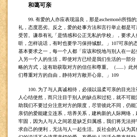
和蔼可亲
99.
有爱的人亦应表现温良，那是
aschemonéi
所指的
礼，态度恶劣。反之，爱的处事方法和言行举止都是可
受苦。谦恭有礼「是情感和公正无私的学校」，要求人
听，怎样说话，有时也要学习保持缄默。」
107
可亲的
基本要求之一，每一个人都「应该和悦地与别人在一起
入另一个人的生活，即使对方已经是我们生活的一部分
略的方式，这有助获取对方的信任和尊重。（
......
）此
们尊重对方的自由，静待对方敞开心扉。」
109
100.
为了与人真诚相待，必须以温柔可亲的目光注
人心结使然，而只注目于别人的缺点和过犯，就不可能
助我们不要过分注意对方的限度，尽管彼此不同，仍能
亲切的爱能建立连系，培养关系，建构新的人际网络，
牢固，因为人与人之间若是缺乏归属感，我们将无法持
求自己的便利，无法与人一起生活。反社会的人认为其