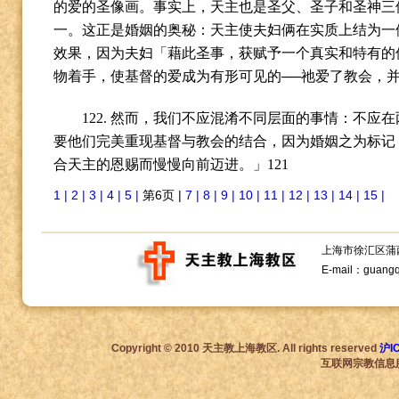
的爱的圣像画。事实上，天主也是圣父、圣子和圣神三
一。这正是婚姻的奥秘：天主使夫妇俩在实质上结为一
效果，因为夫妇「藉此圣事，获赋予一个真实和特有的
物着手，使基督的爱成为有形可见的──祂爱了教会，
122.
然而，我们不应混淆不同层面的事情：不应在
要他们完美重现基督与教会的结合，因为婚姻之为标记
合天主的恩赐而慢慢向前迈进。」
121
1 |
2 |
3 |
4 |
5 |
第6页 |
7 |
8 |
9 |
10 |
11 |
12 |
13 |
14 |
15 |
上海市徐汇区蒲西路1
E-mail：guang
Copyright © 2010 天主教上海教区. All rights reserved
沪I
互联网宗教信息服务许