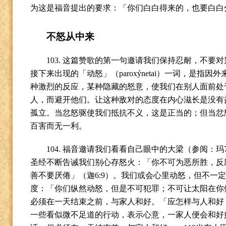
为这是福音提出的要求：「你们白白得来的，也要白白
不怒从中来
103.
这篇赞歌的第一句邀请我们保持忍耐，不要对
接下来出现的「动怒」（
paroxýnetai
）一词，是指因外
种激烈的反应，某种隐藏的怒意，使我们在别人面前处
人，而避开他们。让这种敌对的态度在内心滋长是没有
孤立。当忿怒驱使我们抵抗不义，这是正当的；但当忿
百害而无一利。
104.
福音邀请我们看看自己眼中的大梁（参阅：玛
圣经不断告诫我们别心存怒火：「你不可为恶所胜，反
善不要厌倦」（迦
6:9
）。我们或会心里动怒，但不一
度：「你们纵然动怒，但是不可犯罪；不可让太阳在你
必须在一天结束之前，与家人和好。「应怎样与人和好
一些看似微不足道的行动，表示心意，一家人便会和好