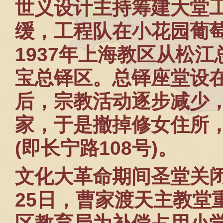
世义设计主持筹建大堂
缓，工程队在小花园葡
1937
年上海教区从松江
宝总铎区。总铎座堂设
后，宗教活动逐步减少
家，于是撤掉修女住所
(
即长宁路
108
号
)
。
文化大革命期间圣堂关
25
日，曹家渡天主教堂