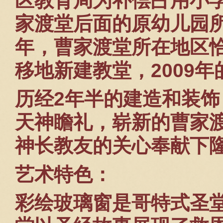
区教育局为补偿占用小
家渡堂后面的原幼儿园
年，曹家渡堂所在地区
移地新建教堂，
2009
年
历经
2
年半的建造和装饰
天神瞻礼，崭新的曹家
神长教友的关心奉献下
艺术特色：
彩绘玻璃窗是哥特式圣