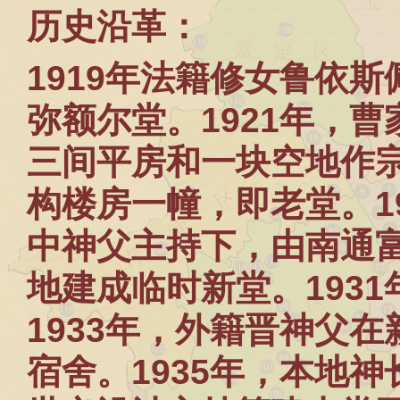
历史沿革：
1919
年法籍修女鲁依斯
弥额尔堂。
1921
年，曹
三间平房和一块空地作
构楼房一幢，即老堂。
1
中神父主持下，由南通
地建成临时新堂。
1931
1933
年，外籍晋神父在
宿舍。
1935
年，本地神