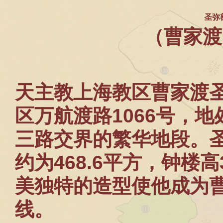
圣弥
（曹家渡
天主教上海教区曹家渡
区万航渡路
1066
号，地
三路交界的繁华地段。
约为
468.6
平方，钟楼高
美独特的造型使他成为
线。