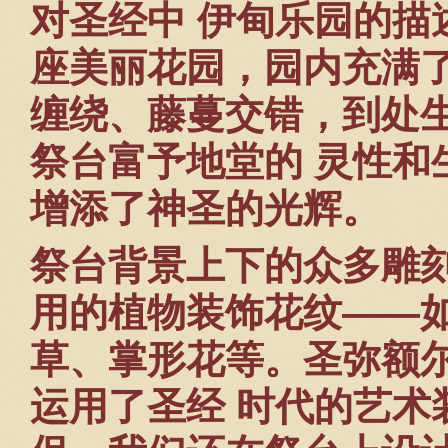
对圣经中 伊甸乐园的描
座美丽花园，园内充满
缠绕、藤蔓交错，到处
祭台富予地堂的 灵性和
增添了神圣的光辉。
祭台背景上下的众多雕
用的植物装饰花纹——
草、掌形花等。圣弥额
运用了圣经 时代的艺术