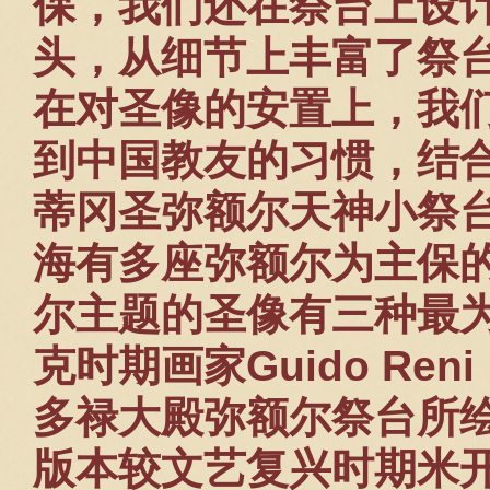
保，我们还在祭台上设
头，从细节上丰富了祭
在对圣像的安置上，我
到中国教友的习惯，结
蒂冈圣弥额尔天神小祭
海有多座弥额尔为主保
尔主题的圣像有三种最
克时期画家
Guido Reni
多禄大殿弥额尔祭台所
版本较文艺复兴时期米