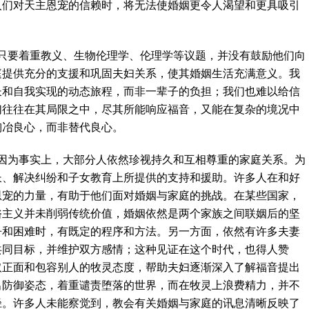
人们对天主恩宠的信赖时，将无法使婚姻更令人渴望和更具吸引
只要着重教义、生物伦理学、伦理学等议题，并没有鼓励他们向
庭提供充分的支援和巩固夫妇关系，使其婚姻生活充满意义。我
长和自我实现的动态旅程，而非一辈子的负担；我们也难以给信
们往往在其局限之中，尽其所能响应福音，又能在复杂的境况中
陶冶良心，而非替代良心。
因为事实上，大部分人依然珍视持久和互相尊重的家庭关系。为
长、解决纠纷和子女教育上所提供的支持和援助。许多人在和好
恩宠的力量，有助于他们面对婚姻与家庭的挑战。在某些国家，
俗主义并未削弱传统价值，婚姻依然是两个家族之间联姻后的坚
争和困难时，有既定的程序和方法。另一方面，依然有许多夫妻
共同目标，并维护双方感情；这种见证在这个时代，也得人赞
取正面和包容别人的牧灵态度，帮助夫妇逐渐深入了解福音提出
出防御姿态，着重谴责堕落的世界，而在牧灵上浪费精力，并不
径。许多人未能察觉到，教会有关婚姻与家庭的讯息清晰反映了