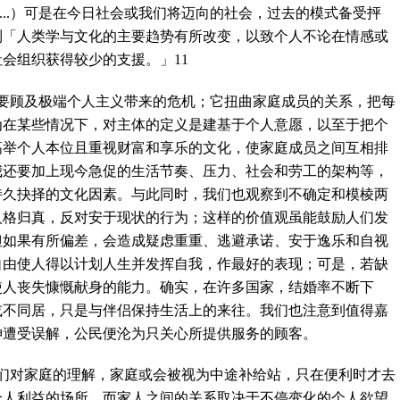
...
）可是在今日社会或我们将迈向的社会，过去的模式备受抨
到「人类学与文化的主要趋势有所改变，以致个人不论在情感或
社会组织获得较少的支援。」
11
要顾及极端个人主义带来的危机；它扭曲家庭成员的关系，把每
为在某些情况下，对主体的定义是建基于个人意愿，以至于把个
高举个人本位且重视财富和享乐的文化，使家庭成员之间互相排
我还要加上现今急促的生活节奏、压力、社会和劳工的架构等，
持久抉择的文化因素。与此同时，我们也观察到不确定和模棱两
人格归真，反对安于现状的行为；这样的价值观虽能鼓励人们发
但如果有所偏差，会造成疑虑重重、逃避承诺、安于逸乐和自视
自由使人得以计划人生并发挥自我，作最好的表现；可是，若缺
使人丧失慷慨献身的能力。确实，在许多国家，结婚率不断下
或不同居，只是与伴侣保持生活上的来往。我们也注意到值得嘉
神遭受误解，公民便沦为只关心所提供服务的顾客。
们对家庭的理解，家庭或会被视为中途补给站，只在便利时才去
个人利益的场所，而家人之间的关系取决于不停变化的个人欲望