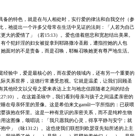
具备的特色，就是在与人相处时，实行爱的律法和自我交付（参
此，祂提出一个许多父母常在生活中见证的法则：「人若为自己
这更大的爱情了」（若
15:13
）。爱也借着慈悲和宽恕结出美果。
：有个犯奸淫的妇女被捉拿到耶路撒冷圣殿，遭指控她的人包
，她面对的不是责备，而是召唤，耶稣召唤她更有尊严地生活。
庭经验中，爱是最核心的，而在爱的领域内，还有另一个重要的
人际关系世界，这德行常遭受忽视。它就是温柔，让我们回顾圣
有其他经文以父母之爱来表达上主与祂忠信跟随者之间的结合
咏
27:10
）。在这篇圣咏中，我们看到母亲与孩子之间温柔亲密的
安睡在母亲怀里的景像。这是希伯来文
gamûl
一字所指的：已获喂
把婴孩抱在怀里。这是一种有意识的亲密关系，而不是纯粹生物
借用这图像，颂唱说：「我只愿我的心灵，得享平静与安宁；就
怀抱中」（咏
131:2
）。这也使我们联想到欧瑟亚先知所述的上主