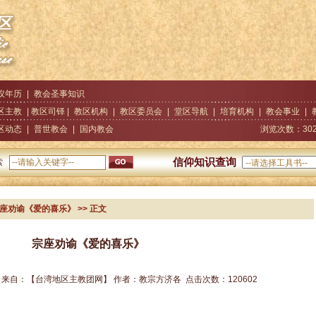
仪年历
|
教会圣事知识
区主教
| 教区司铎 |
教区机构
|
教区委员会
|
堂区导航
|
培育机构
|
教会事业
|
区动态
|
普世教会
|
国内教会
浏览次数：
30
信仰知识查询
索
宗座劝谕《爱的喜乐》
>> 正文
宗座劝谕《爱的喜乐》
来自：
【台湾地区主教团网】
作者：
教宗方济各
点击次数：
120602