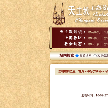
天主教知识：
教会历史
|
礼
上海教区：
教区简介
|
教
教会动态：
教区公告
|
教
站内搜索
标题搜索
文章搜
您现在的位置：
首页
>
教宗方济各
> 
发表时间：
16-09-27