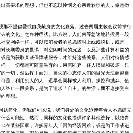
提出高要求的理想，但也不忘以怜悯之心亲近软弱的人，像是撒
。
视那不提倡爱或自我献身的文化衰落。过去两届主教会议前举行
暂去的文化」之各种症状。比方说，人们何等急速地转投另一段
像社交网络一样，可以按消费者的意愿随时上线或脱机，或是
们对长期委身的畏惧、对空闲时间的沉迷，以及那些计算利益的
，或是为获取某些保障或服务，才维持这些关系。人们对待情感
一样：一切都是可随意丢弃的，用完即弃，任人蹧蹋和破坏，只
需的一切，然后挥手而别。自恋的心态使人们的目光无法超越自
。可是，利用别人的人，迟早会同样被人利用、操控和抛弃。值
的人终止一段关系，是为了追求「自主」的生活，而不愿接受白
持的理想。
问题简化，但我们可以说，我们身处的文化迫使年青人不愿建立
有什么可能性；然而，同样的文化也提供许多其他选择，以致青
」
14
在某些国家，许多青年人「因为经济困难，或是为工作或进