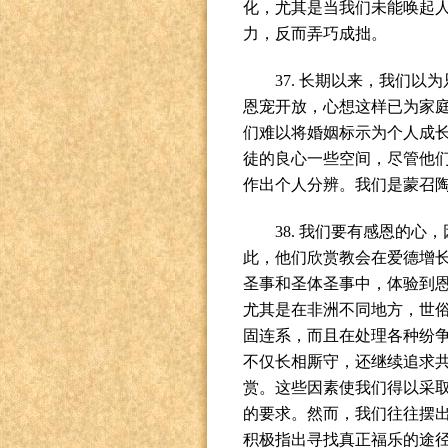
化，尤其是当我们未能唤起
力，反而弄巧成拙。
37.
长期以来，我们以为
恩宠开放，心想这样已为家
们难以将婚姻标示为个人成
徒的良心一些空间，尽管他
作出个人分辨。我们是蒙召
38.
我们要有感恩的心，
此，他们欣赏教会在爱德增
圣事和圣体圣事中，体验到
尤其是在非洲不同地方，世
固连系，而且在处理各种纷
不仅长相厮守，还继续追求
赏。这些因素使我们得以采
的要求。然而，我们往往摆
积极指出寻找真正福乐的途