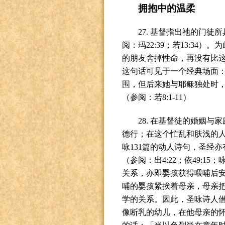
拥抱中的温柔
27.
基督指出祂的门徒所
阅：玛
22:39
；若
13:34
）。为
的朋友舍掉性命，再没有比
这句话可见于一个经典场面
围，但后来她与耶稣独处时
（参阅：若
8:1-11
）
28.
在基督徒的婚姻与家
德行；在这个忙乱和肤浅的
咏
131
篇的动人诗句，圣经亦
（参阅：出
4:22
；依
49:15
；
关系，亦即婴孩获得喂哺后
哺的婴孩紧挨着母亲，母亲
学的关系。因此，圣咏诗人
像断乳的幼儿，在他母亲的