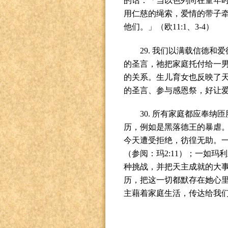
的话：「当以色列尚在童年
用仁慈的绳索，爱情的带子
他们。」（欧
11:1
、
3-4
）
29.
我们以满载信德和爱
的圣言，祂把家庭托付给一
的关系。生儿育女也反映了
的圣言、参与感恩祭，好让
30.
所有家庭都应奉纳匝
历，例如是黑落德王的暴虐
今天遭受拒绝，彷徨无助。
（参阅：玛
2:11
）；一如玛利
种挑战，并把天主成就的大
历，把这一切都默存在她心
主藉着家庭生活，传达给我