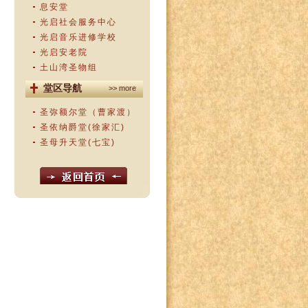
息安堂
光启社会服务中心
光启音乐进修学校
光启安老院
土山湾圣物组
堂区导航
>> more
圣弥额尔堂（曹家渡）
圣依纳爵堂(徐家汇)
圣母升天堂(七宝)