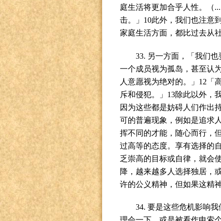
庭生活将更加合乎人性。（
...
击。」
10
此外，我们也注意
家庭生活方面，都比过去从
33.
另一方面，「我们也
一个成员视为孤岛，甚至认
人意愿视为绝对的。」
12
「
斥和侵犯。」
13
除此以外，
因为这些都是妨碍人们作出
可的普遍现象，例如是追求
挥不同的才能，随心而行，
过高等的态度。享有选择的
乏崇高的目标或自律，就会
降，越来越多人选择独居，
许的公义精神，但如果这精
34.
要是这些危机影响我
理会一下，或是被看作申索