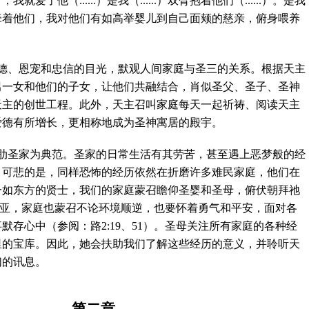
时，我就爱了他（
......
）是我（
......
）双臂抱着他们（
......
）。是我
牵着他们，我对他们有如高举婴儿到自己面颊的慈亲，俯身喂养
德、恩宠和忠信的目光，默观人间家庭与圣三的关系。根据天主
男一女和他们的子女，让他们共融结合，肖似圣父、圣子、圣神
天主的创世工程。此外，天主召叫家庭每天一起祈祷、阅读天主
爱德有所增长，更相称地成为圣神寓居的殿宇。
肋圣家为典范。圣家的日常生活有其劳苦，甚至遇上恶梦般的经
。可悲的是，同样恐怖的经历依然在折磨许多难民家庭，他们在
一如东方的贤士，我们的家庭蒙召瞻仰圣婴和圣母，俯伏朝拜祂
亚，家庭也蒙召不论环境顺逆，也要怀着勇气和平安，面对各
事默存心中（参阅：路
2:19
、
51
）。圣母关注所有家庭的各种经
里的宝库。因此，她会扶助我们了解这些经历的意义，并聆听天
们的讯息。
第二章