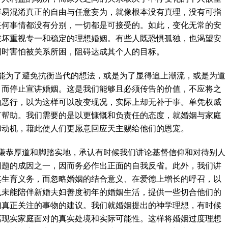
容易混淆真正的自由与任意妄为，就像根本没有真理，没有可指
任何事情都没有分别，一切都是可接受的。如此，变化无常的安
破坏重视专一和稳定的理想婚姻。有些人既恐惧孤独，也渴望安
同时害怕被关系所困，阻碍达成其个人的目标。
能为了避免抗衡当代的想法，或是为了显得追上潮流，或是为道
，而停止宣讲婚姻。这是我们能够且必须传告的价值，不应将之
的恶行，以为这样可以改变现况，实际上却无补于事。单凭权威
有帮助。我们需要的是以更慷慨和负责任的态度，就婚姻与家庭
和动机，藉此使人们更愿意回应天主赐给他们的恩宠。
谦恭厚道和脚踏实地，承认有时候我们讲论基督信仰和对待别人
问题的成因之一，因而务必作出正面的自我反省。此外，我们讲
其生育义务，而忽略婚姻的结合意义、在爱德上增长的呼召，以
也未能陪伴新婚夫妇善度初年的婚姻生活，提供一些切合他们的
们真正关注的事物的建议。我们就婚姻提出的神学理想，有时候
离现实家庭面对的真实处境和实际可能性。这样将婚姻过度理想