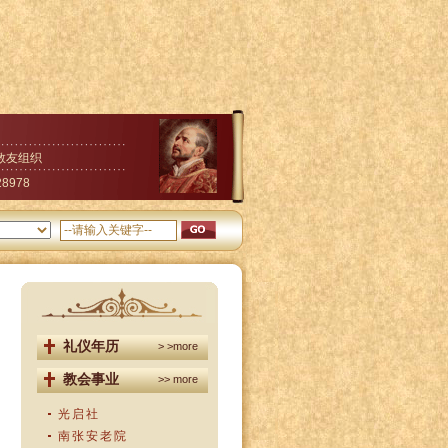
教友组织
28978
礼仪年历
> >more
教会事业
>> more
光启社
南张安老院