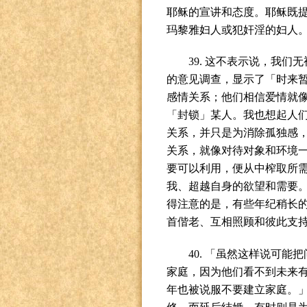
耶稣的宣讲和态度。耶稣既
玛黎雅妇人或犯奸淫的妇人
39.
这不表示说，我们无
的意见调查，显示了「时来
感情关系；他们相信爱情就
「封锁」某人。我也想起人
关系，并只是为消除孤独感
关系，就像对待对象和环境
要可以利用，便从中榨取所
我、超越自身的欲望和需要
得注意的是，有些年纪稍长
首偕老、互相照顾和彼此支
40.
「虽然这样说可能把
家庭，因为他们看不到未来
年也被说服不要建立家庭。