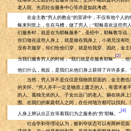
老人院、光启社会服务中心等亦是如此考虑。
在金主教“穷人的教会”的宣讲中，不仅有他个人
稣来到世上，生在马槽，做了穷人；“耶稣喜欢这些穷
们服务时，就是在为耶稣服务”，圣经中，耶稣教导说
你们做在这些人身上，就是做在我身上，小弟兄没有吃
没有衣服穿，你们给他们穿，就是给我穿。因此，金主
[2]
当我们服务穷人的时候，“我们就是在服务耶稣”
，他
他们什么，相反，是我们从他们身上获得了许许多多。
当然，穷人并不是仅仅是指物质层面的，金主教也
的关怀。“穷人并不一定是物质上匮乏的人，有需求者
的人、孤独无依的人、子女出远门的老人、躺在病床上
围、在我们的家庭邻人之间，在任何地方都可以找到。
[4]
人身上辨认出正在等着我们为之服务的‘穷’耶稣。”
社会学剥夺理论认为，被剥夺状态可以有两种层面