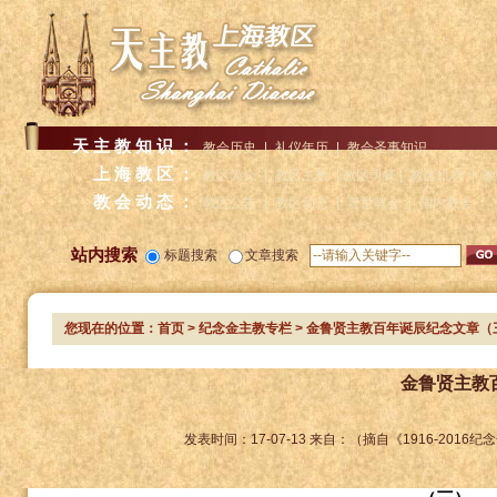
天主教知识：
教会历史
|
礼仪年历
|
教会圣事知识
上海教区：
教区简介
|
教区主教
| 教区司铎 |
教区机构
|
教
教会动态：
教区公告
|
教区动态
|
普世教会
|
国内教会
站内搜索
标题搜索
文章搜索
您现在的位置：
首页
>
纪念金主教专栏
> 金鲁贤主教百年诞辰纪念文章（
金鲁贤主教
发表时间：
17-07-13
来自：
（摘自《1916-201