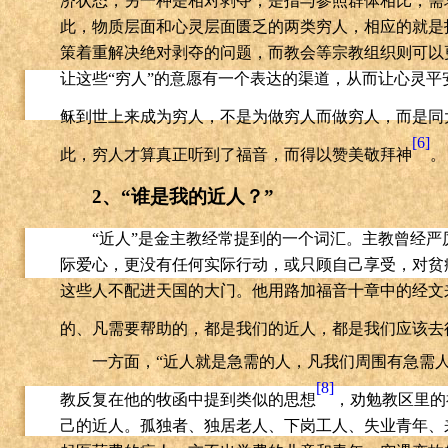
济状态，另一种是相对剥夺，是指与参照群体相比，需
此，物质层面和心灵层面匮乏的两类穷人，相应的就是
策着重解决绝对剥夺的问题，而教会等宗教组织则可以
让这些“穷人”的意愿有一个表达的渠道，从而让心灵平
稣到世上来成为穷人，不是为做穷人而做穷人，而是同
[6]
此，穷人才算真正听到了福音，而得以赞美敬拜神
。
2
、“谁是我的近人？”
“近人”是金主教经常提到的一个词汇。主教曾经
际爱心，更没有任何实际行动，或只顾自己享受，对贫
这些人不配进天国的大门。他用路加福音十章中的经文
的、凡需要帮助的，都是我们的近人，都是我们应该去
一方面，“近人就是急需的人，凡我们周围有急需
[8]
教反复在他的牧函中提到类似的思想
，劝勉教区里的
己的近人。孤独者、独居老人、下岗工人、失业青年、