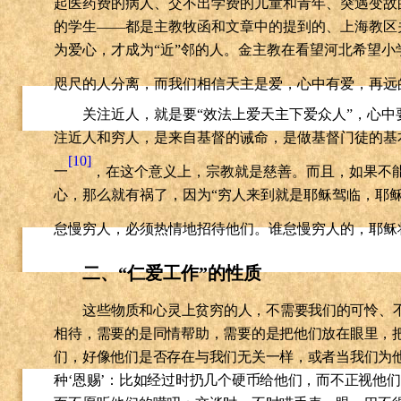
起医药费的病人、交不出学费的儿童和青年、突遇变故
的学生——都是主教牧函和文章中的提到的、上海教区
为爱心，才成为“近”邻的人。金主教在看望河北希望
咫尺的人分离，而我们相信天主是爱，心中有爱，再远
关注近人，就是要“效法上爱天主下爱众人”，心
注近人和穷人，是来自基督的诫命，是做基督门徒的基
[10]
一
，在这个意义上，宗教就是慈善。而且，如果不
心，那么就有祸了，因为“穷人来到就是耶稣驾临，耶
怠慢穷人，必须热情地招待他们。谁怠慢穷人的，耶稣
二、“仁爱工作”的性质
这些物质和心灵上贫穷的人，不需要我们的可怜、
相待，需要的是同情帮助，需要的是把他们放在眼里，
们，好像他们是否存在与我们无关一样，或者当我们为
种‘恩赐’：比如经过时扔几个硬币给他们，而不正视他