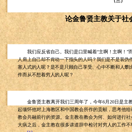
（三）
论金鲁贤主教关于社
我们应反省自己。我们是口里喊着“主啊！主啊！”
人肩上自己却不肯动一下指头的人吗？我们是不是装伪
塞人式的人呢？是不是只顾自己享受、心中不断和人攀
件而从不想着穷人的人呢？
金鲁贤主教离开我们三周年了，今年
6
月
20
日是主
起缅怀他对上海教区和中国教会所作的贡献，思考他给
教会共融前行的资源。金主教在教会为何、如何进行社
大病之后，金主教在很多讲道辞中检讨对穷人的工作不