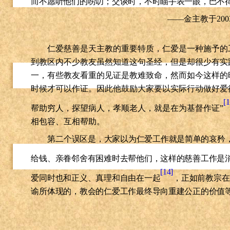
而不愿听他们的唠叨；交谈时，不时瞄手表一眼，巴不
——金主教于
200
仁爱慈善是天主教的重要特质，仁爱是一种施予的
到教区内不少教友虽然知道这句圣经，但是却很少有实
一，有些教友看重的见证是教难致命，然而如今这样的
时候才可以作证。因此他鼓励大家要以实际行动做好爱
[
帮助穷人，探望病人，孝顺老人，就是在为基督作证”
相包容、互相帮助。
第二个误区是，大家以为仁爱工作就是简单的哀矜
给钱、亲眷邻舍有困难时去帮他们，这样的慈善工作是
[14]
爱同时也和正义、真理和自由在一起
，正如前教宗在
谕所体现的，教会的仁爱工作最终导向重建公正的价值
根源在于少数人的自私自利，教会要在现代社会的“旷野
灭贫困，消灭那些与自我中心、消费主义、物质主义、