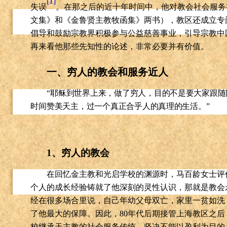
[1]
失误
。在那之后的近十年时间中，他对教会社会服务
文集》和《金鲁贤主教牧函集》两书），教区还成立专
倡导和鼓励宗教界积极参与公益慈善事业，引导宗教中
再来看他那些先知性的论述，非常必要并有价值。
一、穷人的教会和服务近人
“耶稣到世界上来，做了穷人，目的不是要大家跟
时间赞美天主，过一个真正合乎人的真理的生活。”
1
、穷人的教会
在回忆金主教和光启学校的渊源时，马百龄女士评
个人的成长经验铸就了他深刻的灵性认识，那就是教会
经在很多场合里说，自己年幼父母双亡，家里一贫如洗
了他最大的保障。因此，
80
年代后期接管上海教区之后
校继承天主教的社会服务传统，坚决不能以盈利为目的