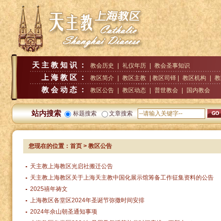
天主教知识：
教会历史
|
礼仪年历
|
教会圣事知识
上海教区：
教区简介
|
教区主教
| 教区司铎 |
教区机构
|
教
教会动态：
教区公告
|
教区动态
|
普世教会
|
国内教会
站内搜索
标题搜索
文章搜索
您现在的位置：
首页
> 教区公告
天主教上海教区光启社搬迁公告
天主教上海教区关于上海天主教中国化展示馆筹备工作征集资料的公告
2025禧年祷文
上海教区各堂区2024年圣诞节弥撒时间安排
2024年佘山朝圣通知事项