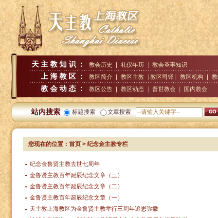
天主教知识：
教会历史
|
礼仪年历
|
教会圣事知识
上海教区：
教区简介
|
教区主教
| 教区司铎 |
教区机构
|
教
教会动态：
教区公告
|
教区动态
|
普世教会
|
国内教会
站内搜索
标题搜索
文章搜索
您现在的位置：
首页
> 纪念金主教专栏
纪念金鲁贤主教去世七周年
金鲁贤主教百年诞辰纪念文章（三）
金鲁贤主教百年诞辰纪念文章（二）
金鲁贤主教百年诞辰纪念文章（一）
天主教上海教区为金鲁贤主教举行三周年追思弥撒