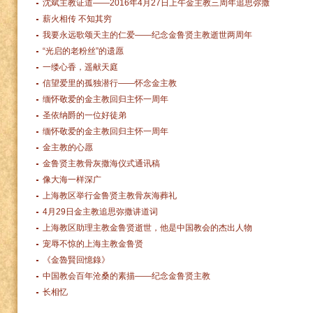
沈斌主教证道——2016年4月27日上午金主教三周年追思弥撒
薪火相传 不知其穷
我要永远歌颂天主的仁爱——纪念金鲁贤主教逝世两周年
“光启的老粉丝”的遗愿
一缕心香，遥献天庭
信望爱里的孤独潜行——怀念金主教
缅怀敬爱的金主教回归主怀一周年
圣依纳爵的一位好徒弟
缅怀敬爱的金主教回归主怀一周年
金主教的心愿
金鲁贤主教骨灰撒海仪式通讯稿
像大海一样深广
上海教区举行金鲁贤主教骨灰海葬礼
4月29日金主教追思弥撒讲道词
上海教区助理主教金鲁贤逝世，他是中国教会的杰出人物
宠辱不惊的上海主教金鲁贤
《金魯賢回憶錄》
中国教会百年沧桑的素描——纪念金鲁贤主教
长相忆