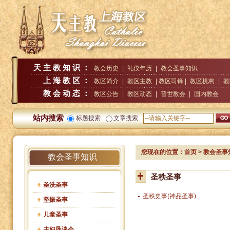
天主教知识：
教会历史
|
礼仪年历
|
教会圣事知识
上海教区：
教区简介
|
教区主教
| 教区司铎 |
教区机构
|
教
教会动态：
教区公告
|
教区动态
|
普世教会
|
国内教会
站内搜索
标题搜索
文章搜索
您现在的位置：
首页
>
教会圣事
教会圣事知识
圣秩圣事
圣洗圣事
圣秩史事(神品圣事)
坚振圣事
儿童圣事
夫妇恳谈会