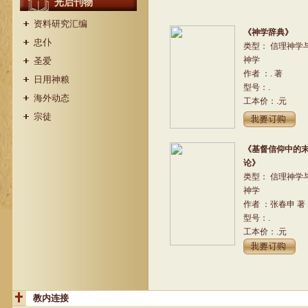
光启刊物
资料研究汇编
《神学辞典》
忠仆
类型： 信理神学
神学
圣爱
作者 ：. 著
日用神粮
型号：.
海外动态
工本价：.元
宗徒
《基督信仰中的
论》
类型： 信理神学
神学
作者 ：张春申 著
型号：.
工本价：.元
教内连接