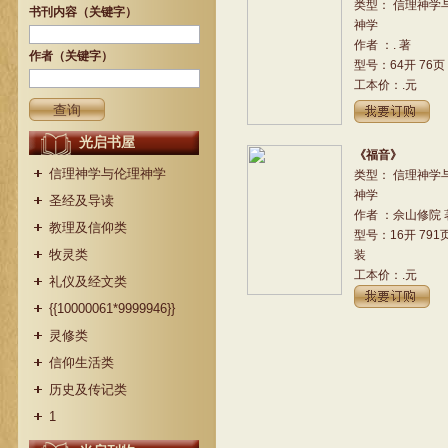
类型： 信理神学
书刊内容（关键字）
神学
作者 ：. 著
作者（关键字）
型号：64开 76页
工本价：.元
光启书屋
《福音》
信理神学与伦理神学
类型： 信理神学
神学
圣经及导读
作者 ：佘山修院 
教理及信仰类
型号：16开 791
牧灵类
装
工本价：.元
礼仪及经文类
{{10000061*9999946}}
灵修类
信仰生活类
历史及传记类
1