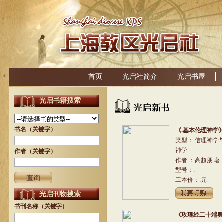
首页
光启社简介
光启书屋
光启书籍搜索
书名（关键字）
《.基本伦理神学
类型： 信理神学
神学
作者（关键字）
作者 ：高超朋 著
型号：.
工本价：.元
光启刊物搜索
书刊名称（关键字）
《玫瑰经二十端