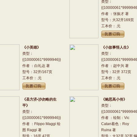
类型：
{{10000061*9999946
作者 ：张振才 著
型号：大32开169页
工本价：.元
《小英雄》
《小故事悟人生》
类型：
类型：
{{10000061*9999946}}
{{10000061*9999946
作者 ：白礼达 著
作者 ：赵中兴 著
型号：32开/167页
型号：32开 372页
工本价：.元
工本价：.元
《圣方济•沙勿略的生
《鲍思高小传》
平》
类型：
类型：
{{10000061*9999946
{{10000061*9999946}}
作者 ：绘制：Vic
作者 ：Filppo Maggi 绘
Catan着色：Roy
图 Raggi 著
Ruina 著
型号：16开 42页
型号：大32开 32页 