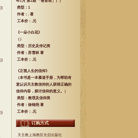
年1月 第1期 「卷首语」））
类型：1
}}
作者：. 著
工本价：.元
《一朵小白花》
（）
类型：历史及传记类
作者：苏雪林 著
工本价：.元
}}
《正视人生的信仰》
（本书是一本慕道手册，为帮助有
意认识天主教信仰的人获得正确的
信仰内容，探讨信仰的意义。）
类型：教理及信仰类
作者：徐锦尧 著
工本价：.元
}}
订购方式
天主教上海教区光启出版社
铜