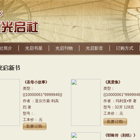
社简介
光启书屋
光启刊物
光启影音
订购方式
《圣母小故事》
《真爱集》
类型：
类型：
{{10000061*9999946}}
{{10000061*9999946
作者 ：亚尔方索·利高
作者 ：玛利亚•李 著
烈 著
型号：32开 128页
型号：.
工本价：.元
工本价：.元
《耶稣传（刻纸）》