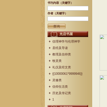
书刊内容（关键字）
作者（关键字）
光启书屋
信理神学与伦理神学
圣经及导读
教理及信仰类
牧灵类
礼仪及经文类
{{10000061*9999946}}
灵修类
信仰生活类
历史及传记类
1