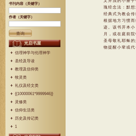
文并茂的小册子
书刊内容（关键字）
瑰经念法：默想
经典式为教会传
作者（关键字）
根据地方习惯而
迹。该书开本小
月，或在庭前院
圣母敬礼耶稣的
光启书屋
物提醒小辈或代
信理神学与伦理神学
圣经及导读
教理及信仰类
牧灵类
礼仪及经文类
{{10000061*9999946}}
灵修类
信仰生活类
历史及传记类
1