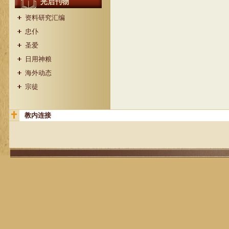
光启刊物
资料研究汇编
忠仆
圣爱
日用神粮
海外动态
宗徒
教内连接