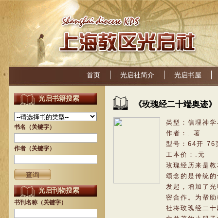
首页
光启社简介
光启书屋
光启书籍搜索
《
玫瑰经二十端奥迹
》
类型：
信理神学
书名（关键字）
作者：
.
著
型号：
64开 76
作者（关键字）
工本价：
.
元
玫瑰经历来是教
颂念的是传统的
发起，增加了光
光启刊物搜索
密合作。为帮助
书刊名称（关键字）
社将玫瑰经二十