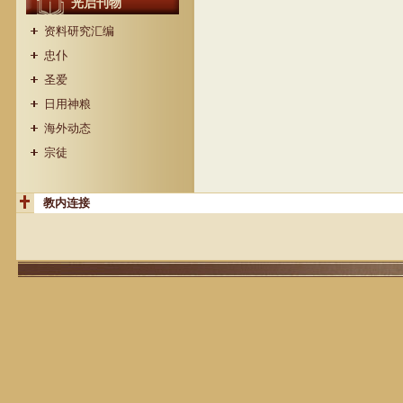
光启刊物
资料研究汇编
忠仆
圣爱
日用神粮
海外动态
宗徒
教内连接