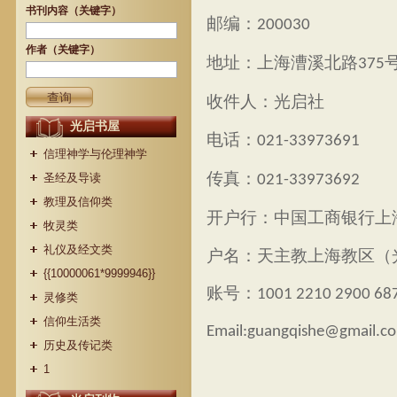
书刊内容（关键字）
邮编：
200030
作者（关键字）
地址：上海漕溪北路
375
收件人：光启社
光启书屋
电话：
021-33973691
信理神学与伦理神学
传真：
圣经及导读
021-33973692
教理及信仰类
开户行：中国工商银行上
牧灵类
礼仪及经文类
户名：天主教上海教区（
{{10000061*9999946}}
账号：
1001 2210 2900 68
灵修类
信仰生活类
Email:guangqishe@gmail.c
历史及传记类
1