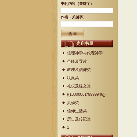
书刊内容（关键字）
作者（关键字）
光启书屋
信理神学与伦理神学
圣经及导读
教理及信仰类
牧灵类
礼仪及经文类
{{10000061*9999946}}
灵修类
信仰生活类
历史及传记类
1