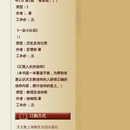
年1月 第1期 「卷首语」））
类型：1
作者：. 著
工本价：.元
《一朵小白花》
（）
类型：历史及传记类
作者：苏雪林 著
工本价：.元
《正视人生的信仰》
（本书是一本慕道手册，为帮助有
意认识天主教信仰的人获得正确的
信仰内容，探讨信仰的意义。）
类型：教理及信仰类
作者：徐锦尧 著
工本价：.元
订购方式
天主教上海教区光启出版社