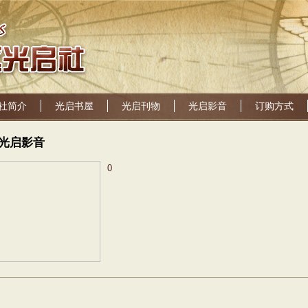
社简介
光启书屋
光启刊物
光启影音
订购方式
光启影音
0