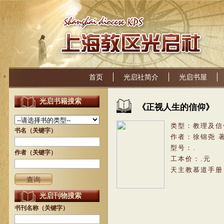
首页
光启社简介
光启书屋
光启书籍搜索
《
正视人生的信仰
》
类型：
教理及信
书名（关键字）
作者：
徐锦尧
型号：
.
作者（关键字）
工本价：
.
元
天主教慕道手册
光启刊物搜索
书刊名称（关键字）