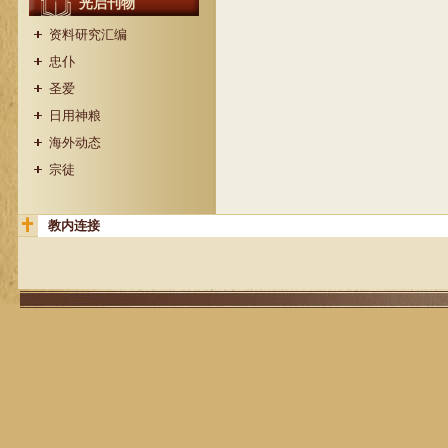
光启刊物
资料研究汇编
忠仆
圣爱
日用神粮
海外动态
宗徒
教内连接