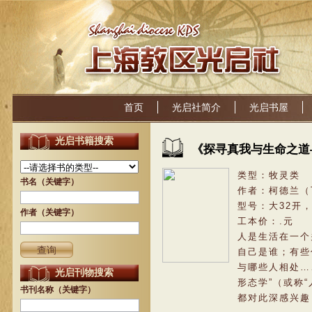
首页
光启社简介
光启书屋
光启书籍搜索
《
探寻真我与生命之道
类型：
牧灵类
书名（关键字）
作者：
柯德兰（Th
型号：
大32开，
作者（关键字）
工本价：
.
元
人是生活在一个
自己是谁；有些
与哪些人相处…
光启刊物搜索
形态学”（或称
书刊名称（关键字）
都对此深感兴趣