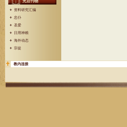
光启刊物
资料研究汇编
忠仆
圣爱
日用神粮
海外动态
宗徒
教内连接