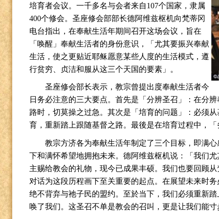
培育者会议。一千多名与会者来自
107
个国家，隶属
400
个修会。圣座修会部部长德阿维兹枢机向梵蒂冈
电台指出，在奉献生活年期间召开这场会议，旨在
「唤醒」奉献生活者的身份意识，「尤其要振兴奉献
生活，使之更贴近耶稣愿意某些人度的生活模式，遵
行贫穷、贞洁和服从这三个天国的要素」。
圣座修会部长表示，教宗曾提出度奉献生活者今
日务必注意的三大要点。首先是「分辨圣召」：在分辨
路时，切莫操之过急。其次是「培育的问题」：必须从
育，重新踏上跟随基督之路。最後是在培育过程中，「
教宗方济各为奉献生活年制定了三个目标，即满心
下和满怀希望地拥抱未来。德阿维兹枢机说：「我们尤
主赐给教会的礼物，现今已成果丰硕。我们也要回顾从
对话为这段历程画下至关重要的起点。在展望未来时务
绝不背弃与祂子民的盟约。至於当下，我们必须重新踏
唤了我们。这圣召不单是教会的召叫，更是让我们能寸