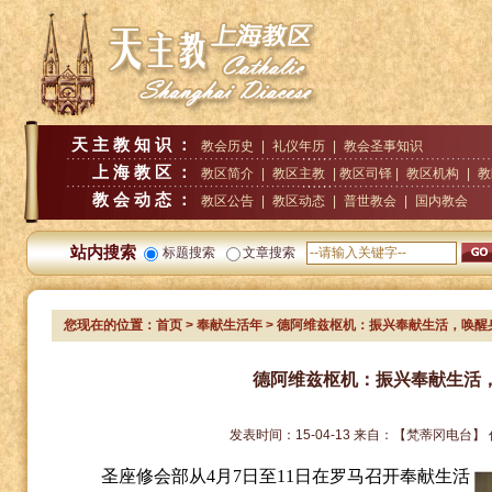
天主教知识：
教会历史
|
礼仪年历
|
教会圣事知识
上海教区：
教区简介
|
教区主教
| 教区司铎 |
教区机构
|
教
教会动态：
教区公告
|
教区动态
|
普世教会
|
国内教会
站内搜索
标题搜索
文章搜索
您现在的位置：
首页
>
奉献生活年
> 德阿维兹枢机：振兴奉献生活，唤醒
德阿维兹枢机：振兴奉献生活
发表时间：
15-04-13
来自：
【梵蒂冈电台】
圣座修会部从
4
月
7
日至
11
日在罗马召开奉献生活