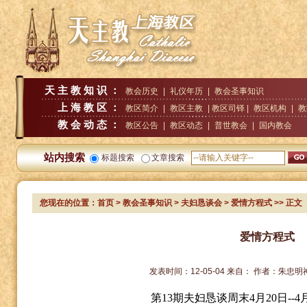
天主教知识：
教会历史
|
礼仪年历
|
教会圣事知识
上海教区：
教区简介
|
教区主教
| 教区司铎 |
教区机构
|
教
教会动态：
教区公告
|
教区动态
|
普世教会
|
国内教会
站内搜索
标题搜索
文章搜索
您现在的位置：
首页
>
教会圣事知识
>
夫妇恳谈会
> 爱情方程式
>> 正文
爱情方程式
发表时间：
12-05-04
来自：
作者：
朱忠明
第
13
期夫妇恳谈周末
4
月
20
日
--4