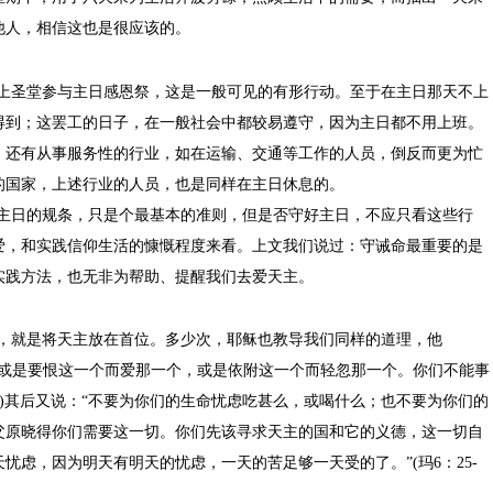
他人，相信这也是很应该的。
上圣堂参与主日感恩祭，这是一般可见的有形行动。至于在主日那天不上
得到；这罢工的日子，在一般社会中都较易遵守，因为主日都不用上班。
，还有从事服务性的行业，如在运输、交通等工作的人员，倒反而更为忙
的国家，上述行业的人员，也是同样在主日休息的。
主日的规条，只是个最基本的准则，但是否守好主日，不应只看这些行
爱，和实践信仰生活的慷慨程度来看。上文我们说过：守诫命最重要的是
实践方法，也无非为帮助、提醒我们去爱天主。
，就是将天主放在首位。多少次，耶稣也教导我们同样的道理，他
他或是要恨这一个而爱那一个，或是依附这一个而轻忽那一个。你们不能事
)
其后又说：“不要为你们的生命忧虑吃甚么，或喝什么；也不要为你们的
父原晓得你们需要这一切。你们先该寻求天主的国和它的义德，这一切自
天忧虑，因为明天有明天的忧虑，一天的苦足够一天受的了。”
(
玛
6
：
25-