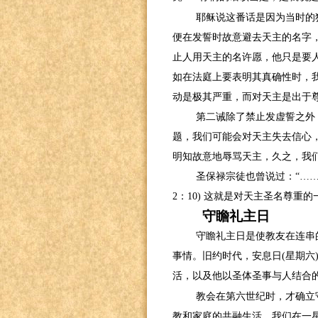
耶稣说这番话是因为当时的
便在发誓时故意避去天主的名字
止人用天主的名许愿，他只是要
如在法庭上要表明其真确性时，
动是极其严重，而对天主是出于
第二诫除了禁止发虚誓之外
题，我们可能会对天主失去信心
明知故意地辱骂天主，久之，我
圣保禄宗徒也曾说过：“…
2
：
10)
这就是对天主圣名尊重的
守瞻礼主日
守瞻礼主日是使教友在连串
事情。旧约时代，安息日
(
星期六
活，以及他以圣体圣事与人结合
教会在第六世纪时，才确立
教和家庭的共融生活。我们在一