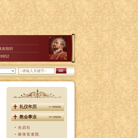
教友组织
28952
礼仪年历
> >more
教会事业
>> more
光启社
南张安老院