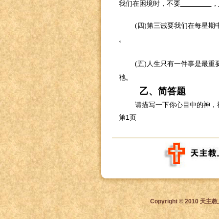
我们在困境时，不要
，
(
四
)
第三诫要我们在每星期
。
(
五
)
人生只有一件事是最重
祂。
乙、简答题
请描写一下你心目中的神，
第1页
Copyright © 2010 天主教上海教区. 