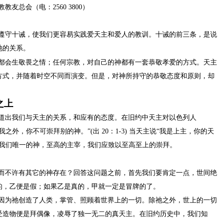
教教友总会（电：
2560 3800
）
遵守十诫，使我们更容易实践爱天主和爱人的教训。十诫的前三条，是说
祂的关系。
都会生敬畏之情；任何宗教，对自己的神都有一套恭敬孝爱的方式。天主
方式，并随着时空不同而演变。但是，对神所持守的恭敬态度和原则，却
之上
道出我们与天主的关系，和应有的态度。在旧约中天主对以色列人
我之外，你不可崇拜别的神。”
(
出
20
：
1-3)
当天主说“我是上主，你的天
是我们唯一的神，至高的主宰，我们应致以至高至上的崇拜。
而不许有其它的神存在？回答这问题之前，首先我们要肯定一点，世间绝
的，乙便是假；如果乙是真的，甲就一定是冒牌的了。
因为祂创造了人类，掌管、照顾着世界上的一切。除祂之外，世上的一切
受造物便是拜偶像，凌辱了独一无二的真天主。在旧约历史中，我们知