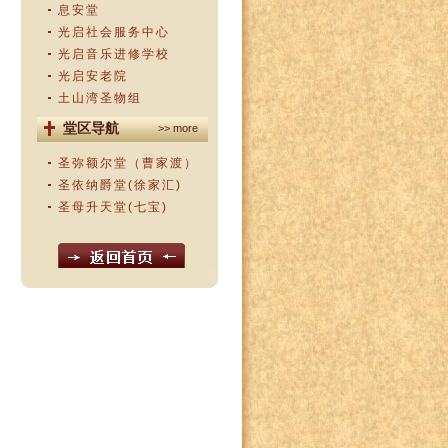
息安堂
光启社会服务中心
光启音乐进修学校
光启安老院
土山湾圣物组
堂区导航
>> more
圣弥额尔堂（曹家渡）
圣依纳爵堂(徐家汇)
圣母升天堂(七宝)