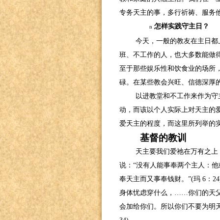
专务天主的事，多行祈祷、服务
怎样实践守主日？
n
今天，一般的教友在主日都
班、不工作的人，也大多数能做
至于那些娱乐性和饮食业的场所
碌。在某些教会兴旺、信德深厚
以进教堂和不工作来作为守
动，而该以个人实际上对天主的
爱天主的程度，而这里所列举的
基督的教训
天主要我们爱祂在万有之上
说：“没有人能事奉两个主人：
奉天主而又事奉钱财。”
(
玛
6
：
24
身体忧虑穿什么，……你们的天
会加给你们。所以你们不要为明