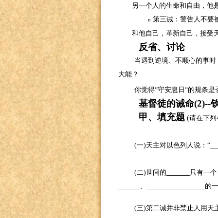
另一个人的生命和自由，他
第三诫：警告人不要
n
和他自己，革新自己，接受
反省、讨论
当遇到逆境、不顺心的事时
大能？
你觉得“守安息日“的规条
基督徒的诫命
(2)--
甲、填充题
(
请在下列
(
一
)
天主对以色列人说：“
(
二
)
世间的
只有一个
、
的
(
三
)
第二诫并非禁止人用天