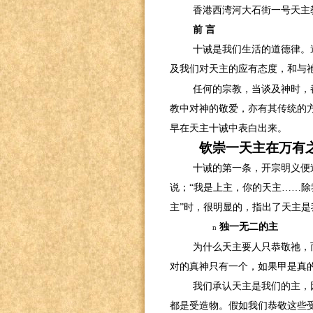
香港西湾河大石街一号天主
前
言
十诫是我们生活的道德律。
及我们对天主的应有态度，和与
任何的宗教，当谈及神时，
教中对神的敬爱，亦有其传统的
早在天主十诫中表白出来。
钦崇一天主在万有
十诫的第一条，开宗明义便
说；“我是上主，你的天主
……
除
主”时，很明显的，指出了天主
独一无二的主
n
为什么天主要人只恭敬祂，
对的真神只有一个，如果甲是真
我们承认天主是我们的主，
都是受造物。假如我们恭敬这些