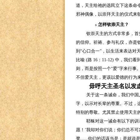
道，天主给祂的选民立下这条命
邪神偶像，以崇拜天主的仪式来
怎样钦崇天主？
n
钦崇天主的方式非常多，首
的信仰。祈祷、参与礼仪，亦是
到“心口合一”，以生活来表达对
比喻
(
路
16
：
11-12)
中，我们看
则，而是按照一个“爱”字来行事
不但爱天主，更该以爱德的行为
毋呼天主圣名以发
关于这一条诫命，我们中国
字，以示对长辈的尊重。不过，
特别的尊敬。尤其禁止使用天主
耶稣对这一诫命有以下的训
愿！’我却对你们说；你们总不
凳
......
你们的话该当是；是就说是