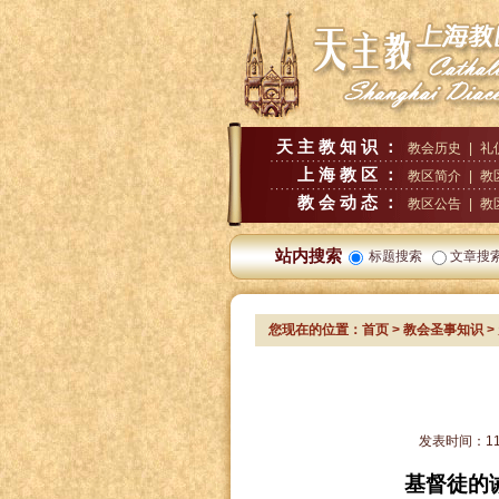
天主教知识：
教会历史
|
礼
上海教区：
教区简介
|
教
教会动态：
教区公告
|
教
站内搜索
标题搜索
文章搜
您现在的位置：
首页
>
教会圣事知识
>
发表时间：
1
基督徒的