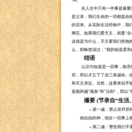
34)
在人生中只有一件事是最重
是父亲；我们生命的一切都是由
的话来。从实际生活经验中，我
脚石。如果我们爱天主，就要“全
这就是为什么，天主要我们把祂
么，耶稣曾说过；“我的轭是柔和
结语
认识与知道是一回事，能否
切，所以才立下了这三条诫命。
和天主亲近。当然，这看来似乎
是能跨越“规条“和”法则“，而
撮要
(
节录自“生活
第一诫：禁止崇拜邪
n
他自由的神，他在一切事上
第二诫：警告我们不
n