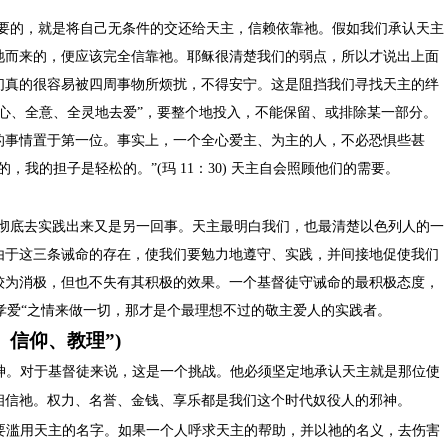
要的，就是将自己无条件的交还给天主，信赖依靠祂。假如我们承认天主
祂而来的，便应该完全信靠祂。耶稣很清楚我们的弱点，所以才说出上面
们真的很容易被四周事物所烦扰，不得安宁。这是阻挡我们寻找天主的绊
心、全意、全灵地去爱”，要整个地投入，不能保留、或排除某一部分。
的事情置于第一位。事实上，一个全心爱主、为主的人，不必恐惧些甚
的，我的担子是轻松的。”
(
玛
11
：
30)
天主自会照顾他们的需要。
彻底去实践出来又是另一回事。天主最明白我们，也最清楚以色列人的一
由于这三条诫命的存在，使我们要勉力地遵守、实践，并间接地促使我们
较为消极，但也不失有其积极的效果。一个基督徒守诫命的最积极态度，
以”孝爱“之情来做一切，那才是个最理想不过的敬主爱人的实践者。
、信仰、教理”
)
神。对于基督徒来说，这是一个挑战。他必须坚定地承认天主就是那位使
相信祂。权力、名誉、金钱、享乐都是我们这个时代奴役人的邪神。
要滥用天主的名字。如果一个人呼求天主的帮助，并以祂的名义，去伤害