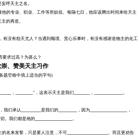
是妄呼天主之名。
被他的专业、职业、工作等所奴役。每隔七日，他应该腾出时间来给天主
天主的再造。
，有没有怨天尤人？当遇到顺境、赏心乐事时，有没有感谢造物主的化工
是否要求过高？为甚么？
钦崇、赞美天主习作
各题空格中填上适当的字句
)
，
”，这表示天主是我们
，
。
，我们承认
是我们的
，因为
，
一切。我们都是祂的
。
主的名来发誓，只是要人注意，不可
。而且更劝告