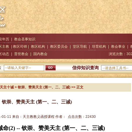
仪年历
|
教会圣事知识
区主教
| 教区司铎 |
教区机构
|
教区委员会
|
堂区导航
|
培育机构
|
教会事业
|
区动态
|
普世教会
|
国内教会
浏览次数：
30
信仰知识查询
索
天主十诫
> 钦崇、赞美天主 (第一、二、三诫)
>> 正文
钦崇、赞美天主 (第一、二、三诫)
1-01-11
来自：
天主教教义函授课程
作者：
点击次数：
22430
诫命
(2) --
钦崇、赞美天主
(
第一、二、三诫
)