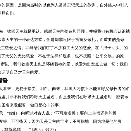
令的原因，是因为当时的以色列人常常忘记天主的教训，自外族人中引入
朝拜它们。
先，钦崇天主就是承认、感谢天主的创造和照顾，并赐我们有机会认识祂
钦崇天主的一种表达方式，但是却非只限于祈祷及敬礼，而重要的是做
天主敬爱之情。耶稣给我们讲了不少有关天父的慈爱。在「浪子回头」的
到了天父的无比慈爱，不在于法律和规条，也不按照「公平交易」的原
。所以，我们钦崇天主也是环绕着祂的爱，以爱为出发点去做一切；我们
来证明自己对天主的爱。
虚誓
人看来，更易于接受、明白。向来，我国人习惯上不能直呼父母长者的名
这里并非不许我们称呼天主圣名，而是要我们在呼求天主圣名时，应表示
的圣名来发假誓，做口是心非的事。
示：“你们一向听过对古人说；‘不可发虚誓！要向上主偿还你的誓
可发誓；不可指天，因为天是天主的宝座；不可指地，因为地是他的脚
，非就说非……”
(
玛
5
：
33-37)