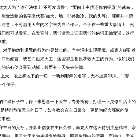
犹太人为了遵守法律上“不可发虚誓”、“要向上主偿还你的誓愿”的诫命，
，用受造物的名字来代替
(
如天、地、耶路撒冷、我的头等
)
。耶稣并非禁
人注意，不可滥用天主的名字来为自己作证。至于在一些重大事情上、例
我们都可以发誓。在发誓时，我们请天主证实我们的供词正确无误，这行
尊重。
，对于抱怨和诅咒的行为也是禁止的。当生活中出现困境、或家人碰到难
，口出怨言，或甚而诅咒天主，这些都是相反恭敬天主的行为。假如我们
们的信心便会受到动摇，甚而有一天失去信德。
…上天、地上和地下的一切，一听到耶稣的名字，无不屈膝叩拜。”
(
斐
一个例子。
的忙碌日子中，停下来思念一下天主，专务祈祷；打理一下灵修生活上的
)
是特别恭敬天主的日子，如今教会在主日聚会，更是为纪念耶稣的复
的事迹。
守主日的义务，并禁止信众在主日劳作，而要人在这天特别注意精神、宗
星期中，用了六天来为生活奔波劳碌，照顾生活中的需要，而抽出一天来