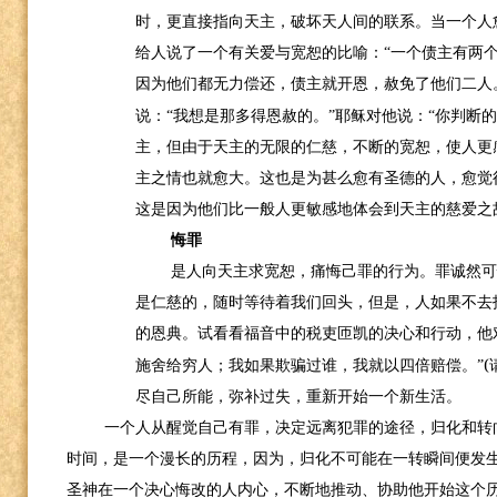
时，更直接指向天主，破坏天人间的联系。当一个人
给人说了一个有关爱与宽恕的比喻：“一个债主有两
因为他们都无力偿还，债主就开恩，赦免了他们二人
说：“我想是那多得恩赦的。”耶稣对他说：“你判断的
主，但由于天主的无限的仁慈，不断的宽恕，使人更
主之情也就愈大。这也是为甚么愈有圣德的人，愈觉
这是因为他们比一般人更敏感地体会到天主的慈爱之
悔罪
是人向天主求宽恕，痛悔己罪的行为。罪诚然
是仁慈的，随时等待着我们回头，但是，人如果不去
的恩典。试看看福音中的税吏匝凯的决心和行动，他
(
施舍给穷人；我如果欺骗过谁，我就以四倍赔偿。”
尽自己所能，弥补过失，重新开始一个新生活。
一个人从醒觉自己有罪，决定远离犯罪的途径，归化和转
时间，是一个漫长的历程，因为，归化不可能在一转瞬间便发
圣神在一个决心悔改的人内心，不断地推动、协助他开始这个