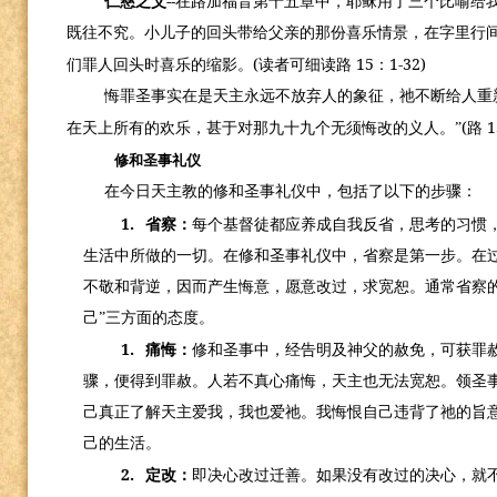
--
仁慈之父
在路加福音第十五章中，耶稣用了三个比喻给
既往不究。小儿子的回头带给父亲的那份喜乐情景，在字里行
(
15
1-32)
们罪人回头时喜乐的缩影。
读者可细读路
：
悔罪圣事实在是天主永远不放弃人的象征，祂不断给人重
(
1
在天上所有的欢乐，甚于对那九十九个无须悔改的义人。”
路
修和圣事礼仪
在今日天主教的修和圣事礼仪中，包括了以下的步骤：
1.
省察：
每个基督徒都应养成自我反省，思考的习惯
生活中所做的一切。在修和圣事礼仪中，省察是第一步。在
不敬和背逆，因而产生悔意，愿意改过，求宽恕。通常省察
己”三方面的态度。
1.
痛悔：
修和圣事中，经告明及神父的赦免，可获罪
骤，便得到罪赦。人若不真心痛悔，天主也无法宽恕。领圣
己真正了解天主爱我，我也爱祂。我悔恨自己违背了祂的旨
己的生活。
2.
定改：
即决心改过迁善。如果没有改过的决心，就