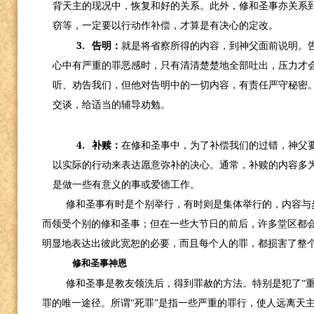
背天主的现况中，恢复和好的关系。此外，修和圣事亦关系
窃等，一定要以行动作补偿，才算是有决心的定改。
3.
告明：
就是将省察所得的内容，到神父面前说明。
心中有严重的罪恶感时，只有清清楚楚地全部吐出，压力才
听、劝告我们，但他对告明中的一切内容，有责任严守秘密
交谈，给适当的辅导劝勉。
4.
补赎：
在修和圣事中，为了补偿我们的过错，神父
以实际的行动来表达愿意弥补的决心。通常，补赎的内容多
是做一些有意义的事或爱德工作。
修和圣事有时是个别举行，有时则是集体举行的，内容与
而领受个别的修和圣事；但在一些大节日的前后，许多堂区都
明显地表达出彼此宽恕的必要，而且每个人的罪，都损害了整
修和圣事神恩
修和圣事是教友领洗后，得到罪赦的方法。特别是犯了“重
罪的唯一途径。所谓“死罪”是指一些严重的罪行，使人远离天