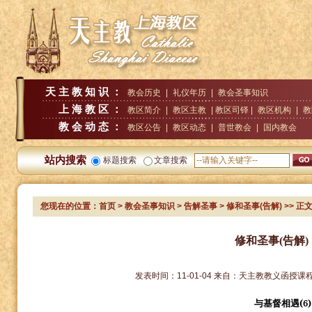
天主教知识：
教会历史
|
礼仪年历
|
教会圣事知识
上海教区：
教区简介
|
教区主教
| 教区司铎 |
教区机构
|
教
教会动态：
教区公告
|
教区动态
|
普世教会
|
国内教会
站内搜索
标题搜索
文章搜索
您现在的位置：
首页
>
教会圣事知识
>
告解圣事
> 修和圣事(告解)
>> 正
修和圣事(告解)
发表时间：
11-01-04
来自：
天主教教义函授课
(6)
与基督相遇