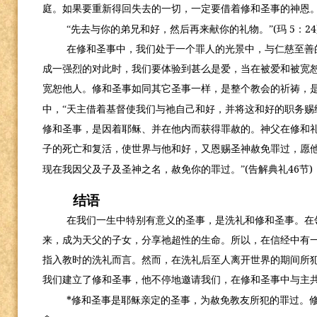
庭。如果要重新得回失去的一切，一定要借着修和圣事的神恩
(
5
24
“先去与你的弟兄和好，然后再来献你的礼物。”
玛
：
在修和圣事中，我们处于一个罪人的光景中，与仁慈至善
成一强烈的对此时，我们要体验到甚么是爱，当在被爱和被宽
宽恕他人。修和圣事如同其它圣事一样，是整个教会的祈祷，
中，“天主借着基督使我们与祂自己和好，并将这和好的职务赐
修和圣事，是因着耶稣、并在他内而获得罪赦的。神父在修和礼
子的死亡和复活，使世界与他和好，又恩赐圣神赦免罪过，愿
(
46
)
现在我因父及子及圣神之名，赦免你的罪过。”
告解典礼
节
结语
在我们一生中特别有意义的圣事，是洗礼和修和圣事。在
来，成为天父的子女，分享祂超性的生命。所以，在信经中有一
指入教时的洗礼而言。然而，在洗礼后至人离开世界的期间所
我们建立了修和圣事，他不停地邀请我们，在修和圣事中与主
*
修和圣事是耶稣亲定的圣事，为赦免教友所犯的罪过。