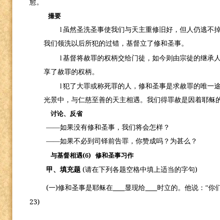
愈。
撮要
l
虽然圣洗圣事使我们与天主重修旧好，但人仍逃不
我们领洗以后所犯的过错，基督立了修和圣事。
l
基督将赦罪的权柄交给门徒，如今则由宗徒的继承
享了赦罪的权柄。
l
犯了大罪或称死罪的人，修和圣事是求赦罪的唯一
光景中，与仁慈至善的天主相遇。我们得罪赦是因着耶稣
讨论、反省
——如果没有修和圣事，我们将会怎样？
——如果不必到司铎前告罪，你赞成吗？为甚么？
(6)
与基督相遇
修和圣事习作
(
)
甲、填充题
请在下列各题空格中填上适当的字句
(
)
一
修和圣事是耶稣在
显现给
时立的。他说：“你
23)