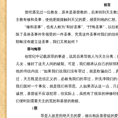
前言
曾经遇见过一位教友，原本是基督教的，后来转到天主教
主教有修和圣事，使他更能接触到天父的爱，感受到祂的仁慈
“修和圣事”，也有人称为“和好圣事”、“忏悔圣事”，以
除了圣体圣事外常领受的一件圣事。究竟这件圣事对我们的信
耶稣没有建立这圣事，我们又将如何？
罪与悔罪
创世纪中记载原罪的事迹，说其后果导致人与天主分离；
儿女，修好了这天人间的破裂。可是，我们都承认自己的软弱
他的书信内说：“如果我们说我们没有罪过，就是欺骗自己，
过，天主既是忠信正义的，必赦免我们的罪过，并洗净我们的
我们面对一个事实，就是我们有罪恶。人如果否认这一点，只是
诚然，基督徒不应该犯罪，但实际上，虽然有了很深的神修经
们便时刻需要天主的宽恕和基督的救赎。
l
罪
罪是人故意拒绝天主的爱，做出相反基督徒的