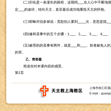
(
)
二
归化是一条漫长的路程，这期间
在人心中不断地
定
的途径，转向天主，直至最后成功地重投天主的怀抱。
(
)
三
耶稣对伯多禄说：宽恕别人要到
次，意思是指
(
)
1.
2.
3.
4.
四
修和圣事中的五个步骤：
、
、
、
、
(
)
五
赦罪的的圣事有两件，就是
和
。前者赦免人的
的罪。
乙、简答题
简述你对本课内容的感受。
第1页
上海市徐汇区蒲西路1
E-mail：guang