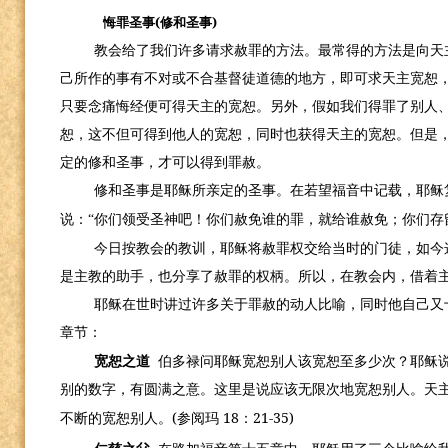
(
)
悔罪圣事
修和圣事
教会给了我们许多请求赦罪的方法。最常得的方法是向天
己所作的事有不对或不合基督徒道德的地方，即可求天主宽恕
只要念痛悔经便可得天主的宽恕。另外，假如我们得罪了别人
恕，这不但可得到他人的宽恕，同时也获得天主的宽恕。但是，
定的修和圣事，才可以得到罪赦。
修和圣事是耶稣所亲定的圣事。在若望福音中记载，耶稣
说：“你们领受圣神吧！你们赦免谁的罪，就给谁赦免；你们存
今日按教会的教训，耶稣将赦罪权交给当时的门徒，如今
是主教的助手，也分享了赦罪的权柄。所以，在教会内，借着
耶稣在世时讲过许多关于罪赦的动人比喻，同时他自己又
章节：
宽恕之道
伯多禄问耶稣宽恕别人该宽恕至多少次？耶稣说
别的数字，有圆满之意。这里是说应该无限次地宽恕别人。天
(
18
21-35)
不断的宽恕别人。
参阅玛
：