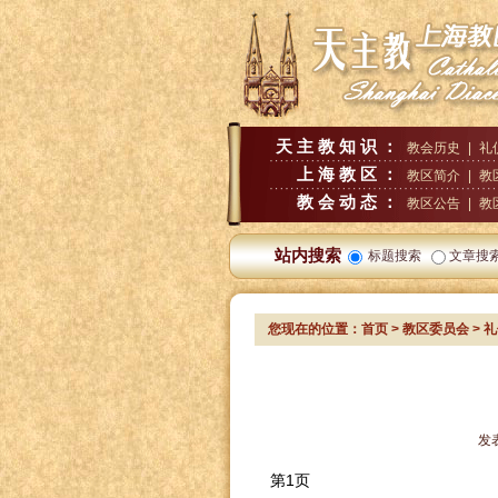
天主教知识：
教会历史
|
礼
上海教区：
教区简介
|
教
教会动态：
教区公告
|
教
站内搜索
标题搜索
文章搜
您现在的位置：
首页
>
教区委员会
>
礼
发
第1页