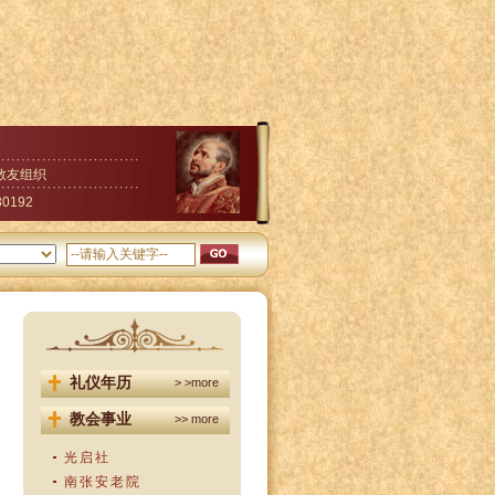
教友组织
30192
礼仪年历
> >more
教会事业
>> more
光启社
南张安老院