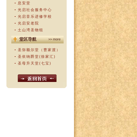
息安堂
光启社会服务中心
光启音乐进修学校
光启安老院
土山湾圣物组
堂区导航
>> more
圣弥额尔堂（曹家渡）
圣依纳爵堂(徐家汇)
圣母升天堂(七宝)