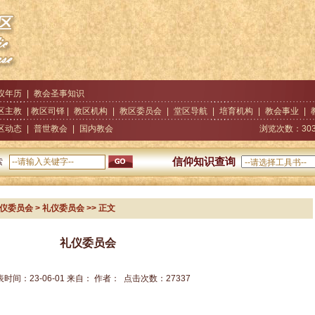
仪年历
|
教会圣事知识
区主教
| 教区司铎 |
教区机构
|
教区委员会
|
堂区导航
|
培育机构
|
教会事业
|
区动态
|
普世教会
|
国内教会
浏览次数：
30
信仰知识查询
索
仪委员会
> 礼仪委员会
>> 正文
礼仪委员会
表时间：
23-06-01
来自：
作者：
点击次数：
27337