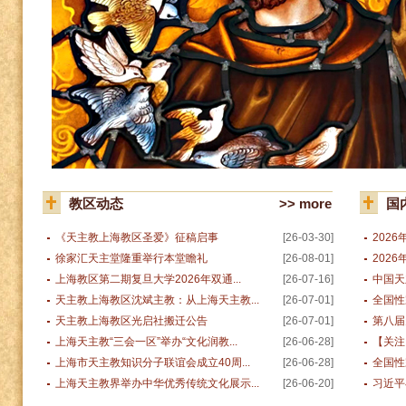
教区动态
>> more
国
《天主教上海教区圣爱》征稿启事
[26-03-30]
202
徐家汇天主堂隆重举行本堂瞻礼
[26-08-01]
202
上海教区第二期复旦大学2026年双通...
[26-07-16]
中国天
天主教上海教区沈斌主教：从上海天主教...
[26-07-01]
全国性
天主教上海教区光启社搬迁公告
[26-07-01]
第八届
上海天主教“三会一区”举办“文化润教...
[26-06-28]
【关注
上海市天主教知识分子联谊会成立40周...
[26-06-28]
全国性
上海天主教界举办中华优秀传统文化展示...
[26-06-20]
习近平