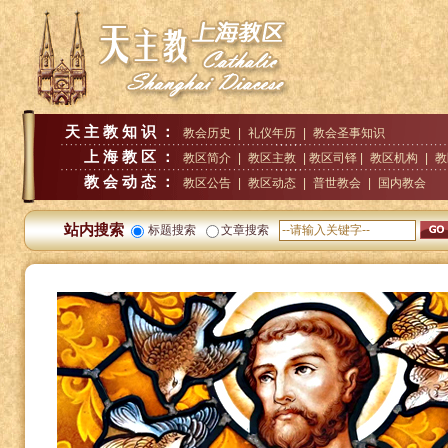
天主教知识：
教会历史
|
礼仪年历
|
教会圣事知识
上海教区：
教区简介
|
教区主教
| 教区司铎 |
教区机构
|
教
教会动态：
教区公告
|
教区动态
|
普世教会
|
国内教会
站内搜索
标题搜索
文章搜索