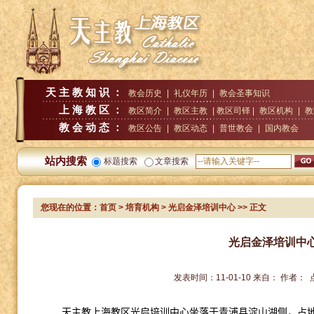
天主教知识：
教会历史
|
礼仪年历
|
教会圣事知识
上海教区：
教区简介
|
教区主教
| 教区司铎 |
教区机构
|
教
教会动态：
教区公告
|
教区动态
|
普世教会
|
国内教会
站内搜索
标题搜索
文章搜索
您现在的位置：
首页
>
培育机构
> 光启金泽培训中心
>> 正文
光启金泽培训中
发表时间：
11-01-10
来自：
作者：
天主教上海教区光启培训中心坐落于青浦县淀山湖侧，占