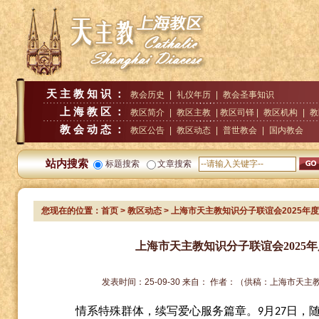
天主教知识：
教会历史
|
礼仪年历
|
教会圣事知识
上海教区：
教区简介
|
教区主教
| 教区司铎 |
教区机构
|
教
教会动态：
教区公告
|
教区动态
|
普世教会
|
国内教会
站内搜索
标题搜索
文章搜索
您现在的位置：
首页
>
教区动态
> 上海市天主教知识分子联谊会2025年
上海市天主教知识分子联谊会2025
发表时间：
25-09-30
来自：
作者：
（供稿：上海市天主
情系特殊群体，续写爱心服务篇章。
月
日，
9
27