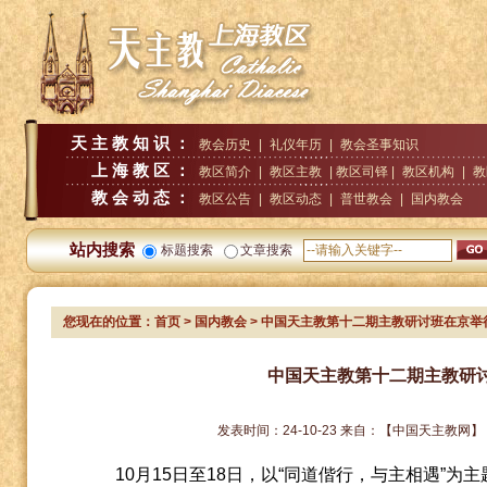
天主教知识：
教会历史
|
礼仪年历
|
教会圣事知识
上海教区：
教区简介
|
教区主教
| 教区司铎 |
教区机构
|
教
教会动态：
教区公告
|
教区动态
|
普世教会
|
国内教会
站内搜索
标题搜索
文章搜索
您现在的位置：
首页
>
国内教会
> 中国天主教第十二期主教研讨班在京举
中国天主教第十二期主教研
发表时间：
24-10-23
来自：
【中国天主教网】
10
月
15
日至
18
日，以“同道偕行，与主相遇”为