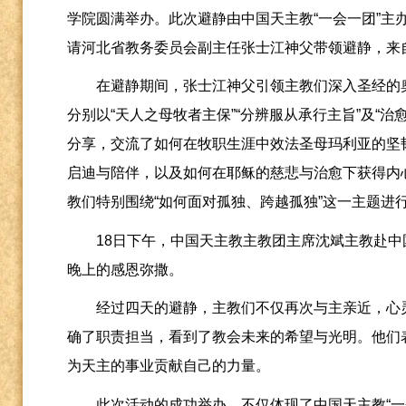
学院圆满举办。此次避静由中国天主教“一会一团”主
请河北省教务委员会副主任张士江神父带领避静，来
在避静期间，张士江神父引领主教们深入圣经的
分别以“天人之母牧者主保”“分辨服从承行主旨”及“
分享，交流了如何在牧职生涯中效法圣母玛利亚的坚
启迪与陪伴，以及如何在耶稣的慈悲与治愈下获得内
教们特别围绕“如何面对孤独、跨越孤独”这一主题进
18
日下午，中国天主教主教团主席沈斌主教赴中
晚上的感恩弥撒。
经过四天的避静，主教们不仅再次与主亲近，心
确了职责担当，看到了教会未来的希望与光明。他们
为天主的事业贡献自己的力量。
此次活动的成功举办，不仅体现了中国天主教“一