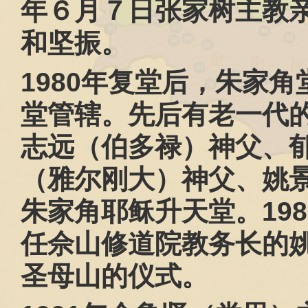
年６月７日张家树主教
和坚振。
1980
年复堂后，朱家角
堂管辖。先后有老一代
志远（伯多禄）神父、
（雅尔刚大）神父、姚
朱家角耶稣升天堂。
198
任佘山修道院教务长的
圣母山的仪式。