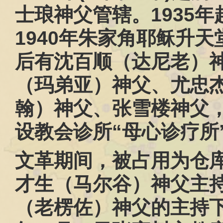
士琅神父管辖。
1935
年
1940
年朱家角耶稣升天
后有沈百顺（达尼老）
（玛弟亚）神父、尤忠
翰）神父、张雪楼神父
设教会诊所“母心诊疗所
文革期间，被占用为仓
才生（马尔谷）神父主
（老楞佐）神父的主持