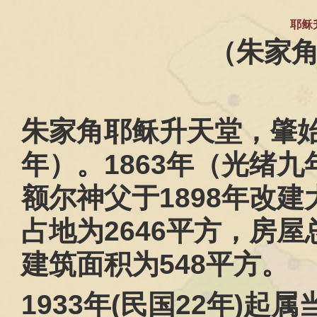
耶稣
（朱家
朱家角耶稣升天堂，肇
年）。
1863
年（光绪九
额尔神父于
1898
年改建
占地为
2646
平方，房屋
建筑面积为
548
平方。
1933
年
(
民国
22
年
)
起属