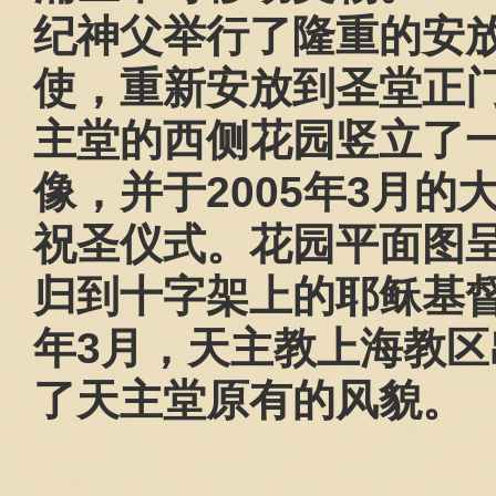
纪神父举行了隆重的安
使，重新安放到圣堂正
主堂的西侧花园竖立了
像，并于
2005
年
3
月的
祝圣仪式。花园平面图呈
归到十字架上的耶稣基
年
3
月，天主教上海教区
了天主堂原有的风貌。