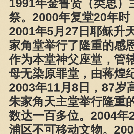
1991
年金鲁贤（类思）
祭。
2000
年复堂
20
年时
2001
年
5
月
27
日耶稣升
家角堂举行了隆重的感
作为本堂神父座堂，管
母无染原罪堂，由蒋煌
2003
年
11
月
8
日，
87
岁
朱家角天主堂举行隆重
数达一百多位。
2004
年
浦区不可移动文物。
200