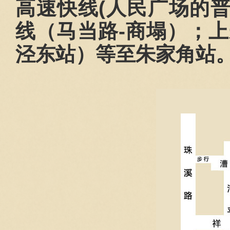
高速快线
(
人民广场的
线（马当路
-
商塌）；上
泾东站）等至朱家角站